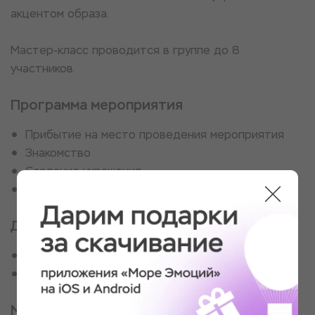
акцентом образа.
Мастер-класс проводится в группе до 8
участников.
Программа мероприятия
Прибытие на место проведения мероприятия
Знакомство
Создание украшения
Обмен впечатлениями
Для кого
Любителям необычных украшений
Тем, кто любит создавать своими руками
Место проведения